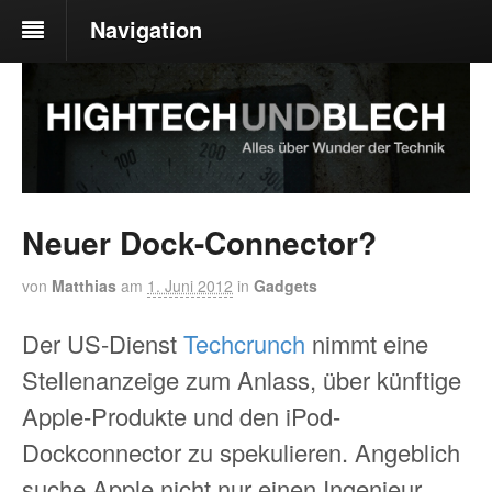
Navigation
Neuer Dock-Connector?
von
Matthias
am
1. Juni 2012
in
Gadgets
Der US-Dienst
Techcrunch
nimmt eine
Stellenanzeige zum Anlass, über künftige
Apple-Produkte und den iPod-
Dockconnector zu spekulieren. Angeblich
suche Apple nicht nur einen Ingenieur