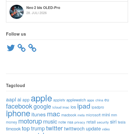
Neo 2 bis OLED-Pro
28. JULI 2026
Follow us
Twitter
Tagcloud
apple
aapl
ai
app
eu
applewatch
appletv
apps
china
ipad
facebook
google
ios
ipadpro
icloud
imac
iphone
mac
itunes
mini
macbook
microsoft
mm
meta
motorup
music
siri
retail
nsa
money
notw
tesla
privacy
security
twitter
top
trump
twittwoch
update
timcook
video