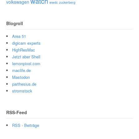
watch
volkswagen
wwdc
zuckerberg
Blogroll
Area 51
digicam experts
HighResMac
Jetzt aber Shell
lemonpixel.com
maclife.de
Mastodon
parthesius.de
stromstock
RSS-Feed
RSS - Beiträge