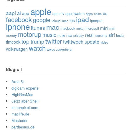
apple
aapl
ai
app
eu
applewatch
appletv
apps
china
ipad
facebook
google
ios
ipadpro
icloud
imac
iphone
mac
itunes
mini
macbook
microsoft
mm
meta
motorup
music
siri
retail
nsa
money
notw
tesla
privacy
security
twitter
top
trump
twittwoch
update
timcook
video
watch
volkswagen
wwdc
zuckerberg
Blogroll
Area 51
digicam experts
HighResMac
Jetzt aber Shell
lemonpixel.com
maclife.de
Mastodon
parthesius.de