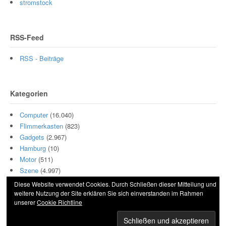
stromstock
RSS-Feed
RSS - Beiträge
Kategorien
Computer
(16.040)
Flimmerkasten
(823)
Gadgets
(2.967)
Hamburg
(10)
Motor
(511)
Szene
(4.997)
Diese Website verwendet Cookies. Durch Schließen dieser Mitteilung und
weitere Nutzung der Site erklären Sie sich einverstanden im Rahmen
unserer
Cookie Richtline
© 2026 Hightech und Blech. All Rights Reserved.
Powered by
WordPress
. Designed by