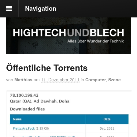
Navigation
Öffentliche Torrents
von
Matthias
am
11. Dezember 2011
in
Computer
,
Szene