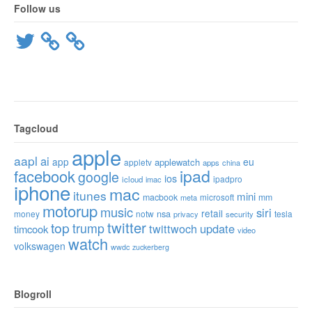
Follow us
Twitter
Tagcloud
apple
aapl
ai
app
eu
applewatch
appletv
apps
china
ipad
facebook
google
ios
ipadpro
icloud
imac
iphone
mac
itunes
mini
macbook
microsoft
mm
meta
motorup
music
siri
retail
nsa
money
notw
tesla
privacy
security
twitter
top
trump
twittwoch
update
timcook
video
watch
volkswagen
wwdc
zuckerberg
Blogroll