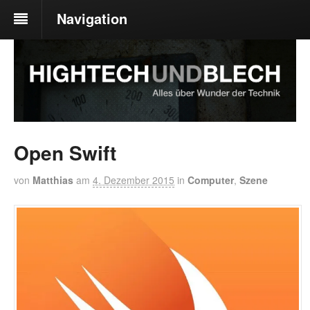
Navigation
Open Swift
von
Matthias
am
4. Dezember 2015
in
Computer
,
Szene