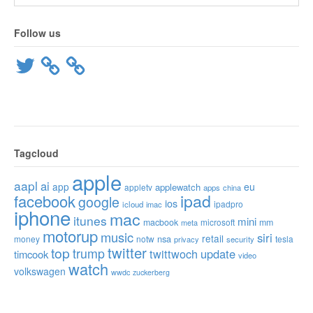
Follow us
Twitter
Tagcloud
apple
aapl
ai
app
eu
applewatch
appletv
apps
china
ipad
facebook
google
ios
ipadpro
icloud
imac
iphone
mac
itunes
mini
macbook
microsoft
mm
meta
motorup
music
siri
retail
nsa
money
notw
tesla
privacy
security
twitter
top
trump
twittwoch
update
timcook
video
watch
volkswagen
wwdc
zuckerberg