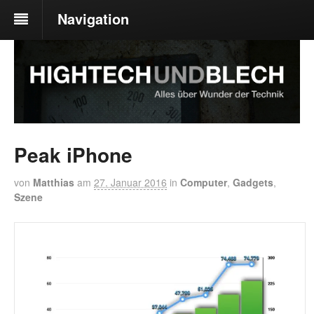
Navigation
Peak iPhone
von
Matthias
am
27. Januar 2016
in
Computer
,
Gadgets
,
Szene