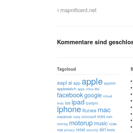
mapnificent.net
Kommentare sind geschlo
Tagcloud
B
apple
aapl
ai
app
appletv
eu
applewatch
apps
china
facebook
google
icloud
ipad
ios
ipadpro
imac
iphone
mac
itunes
mini
macbook
microsoft
mm
meta
motorup
music
money
notw
siri
retail
nsa
tesla
privacy
security