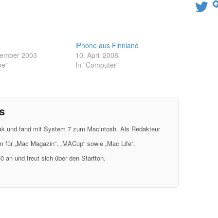
Twitter
iPhone aus Finnland
vember 2003
10. April 2008
ne"
In "Computer"
s
eak und fand mit System 7 zum Macintosh. Als Redakteur
em für „Mac Magazin“, „MACup“ sowie „Mac Life“.
0 an und freut sich über den Startton.