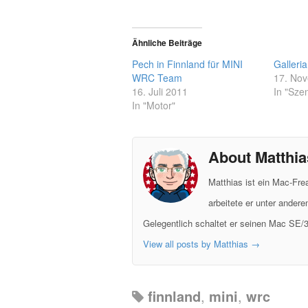
Ähnliche Beiträge
Pech in Finnland für MINI
Galleria
WRC Team
17. No
16. Juli 2011
In "Sze
In "Motor"
About Matthia
Matthias ist ein Mac-Fr
arbeitete er unter ander
Gelegentlich schaltet er seinen Mac SE/3
View all posts by Matthias
→
finnland
,
mini
,
wrc