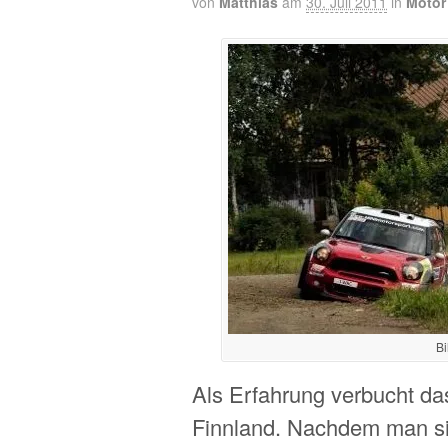
von
Matthias
am
30. Juli 2011
in
Motor
Bi
Als Erfahrung verbucht d
Finnland. Nachdem man sic