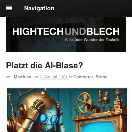
Navigation
Platzt die AI-Blase?
von
Matthias
am
6. August 2024
in
Computer
,
Szene