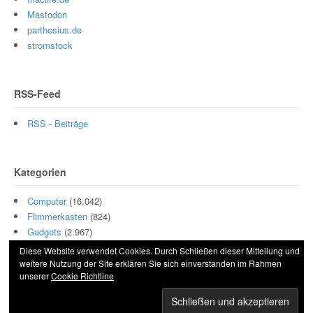
Mastodon
parthesius.de
stromstock
RSS-Feed
RSS - Beiträge
Kategorien
Computer
(16.042)
Flimmerkasten
(824)
Gadgets
(2.967)
Hamburg
(10)
Diese Website verwendet Cookies. Durch Schließen dieser Mitteilung und
Motor
(511)
weitere Nutzung der Site erklären Sie sich einverstanden im Rahmen
unserer
Cookie Richtline
Szene
(5.000)