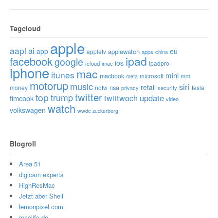
Tagcloud
apple
aapl
ai
app
eu
applewatch
appletv
apps
china
ipad
facebook
google
ios
ipadpro
icloud
imac
iphone
mac
itunes
mini
macbook
microsoft
mm
meta
motorup
music
siri
retail
nsa
money
notw
tesla
privacy
security
twitter
top
trump
twittwoch
update
timcook
video
watch
volkswagen
wwdc
zuckerberg
Blogroll
Area 51
digicam experts
HighResMac
Jetzt aber Shell
lemonpixel.com
maclife.de