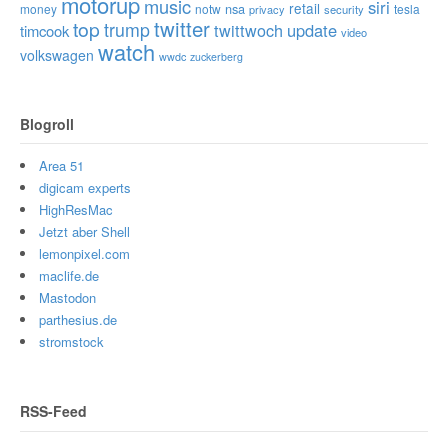
motorup
music
siri
retail
nsa
money
notw
tesla
privacy
security
twitter
top
trump
twittwoch
update
timcook
video
watch
volkswagen
wwdc
zuckerberg
Blogroll
Area 51
digicam experts
HighResMac
Jetzt aber Shell
lemonpixel.com
maclife.de
Mastodon
parthesius.de
stromstock
RSS-Feed