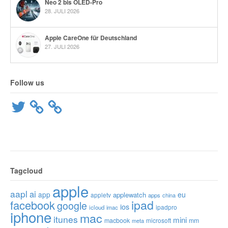
Neo 2 bis OLED-Pro
28. JULI 2026
Apple CareOne für Deutschland
27. JULI 2026
Follow us
Twitter
Tagcloud
apple
aapl
ai
app
eu
applewatch
appletv
apps
china
ipad
facebook
google
ios
ipadpro
icloud
imac
iphone
mac
itunes
mini
macbook
microsoft
mm
meta