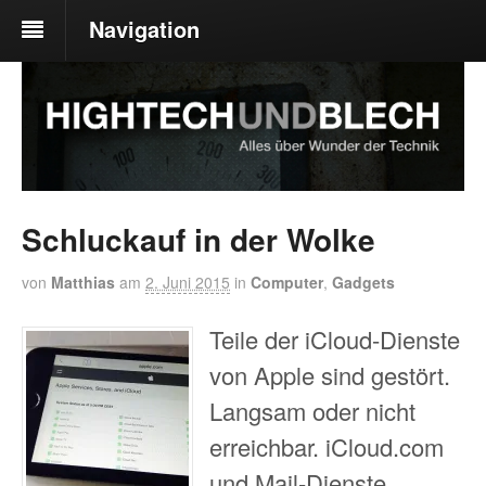
Navigation
Schluckauf in der Wolke
von
Matthias
am
2. Juni 2015
in
Computer
,
Gadgets
Teile der iCloud-Dienste
von Apple sind gestört.
Langsam oder nicht
erreichbar. iCloud.com
und Mail-Dienste