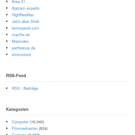
Area 51
digicam experts
HighResMac
Jetzt aber Shell
lemonpixel.com
maclife.de
Mastodon
parthesius.de
stromstock
RSS-Feed
RSS - Beiträge
Kategorien
Computer
(16.040)
Flimmerkasten
(824)
Gadgets
(2.967)