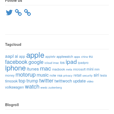
Follow us
Twitter
Tagcloud
apple
aapl
ai
app
eu
applewatch
appletv
apps
china
ipad
facebook
google
ios
ipadpro
icloud
imac
iphone
mac
itunes
mini
macbook
microsoft
mm
meta
motorup
music
siri
retail
nsa
money
notw
tesla
privacy
security
twitter
top
trump
twittwoch
update
timcook
video
watch
volkswagen
wwdc
zuckerberg
Blogroll