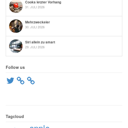
Cooks letzter Vorhang
31. JULI 2026
Mehrzweckeier
30. JULI 2026
Siri allein zu smart
29. JULI 2026
Follow us
Twitter
Tagcloud
apple