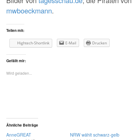
Bilder von
tagesschau.de
; die Piraten von
mwboeckmann
.
Teilen mit:
Hightech-Shortlink
E-Mail
Drucken
Gefällt mir:
Wird geladen...
Ähnliche Beiträge
AnneGREAT
NRW wählt schwarz-gelb