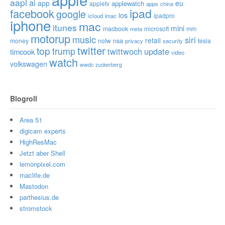
aapl
ai
app
eu
applewatch
appletv
apps
china
ipad
facebook
google
ios
ipadpro
icloud
imac
iphone
mac
itunes
mini
macbook
microsoft
mm
meta
motorup
music
siri
retail
nsa
money
notw
tesla
privacy
security
twitter
top
trump
twittwoch
update
timcook
video
watch
volkswagen
wwdc
zuckerberg
Blogroll
Area 51
digicam experts
HighResMac
Jetzt aber Shell
lemonpixel.com
maclife.de
Mastodon
parthesius.de
stromstock