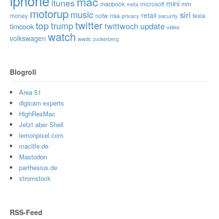
iphone
mac
itunes
mini
macbook
microsoft
mm
meta
motorup
music
siri
retail
nsa
money
notw
tesla
privacy
security
twitter
top
trump
twittwoch
update
timcook
video
watch
volkswagen
wwdc
zuckerberg
Blogroll
Area 51
digicam experts
HighResMac
Jetzt aber Shell
lemonpixel.com
maclife.de
Mastodon
parthesius.de
stromstock
RSS-Feed