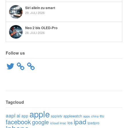
Siri allein zu smart
29. JULI 2026
Neo 2 bis OLED-Pro
28. JULI 2026
Follow us
Twitter
Tagcloud
apple
aapl
ai
app
eu
applewatch
appletv
apps
china
ipad
facebook
google
ios
ipadpro
icloud
imac