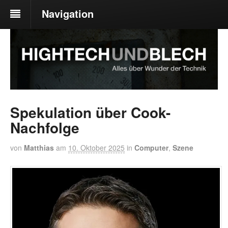
Navigation
Spekulation über Cook-
Nachfolge
von
Matthias
am
10. Oktober 2025
in
Computer
,
Szene