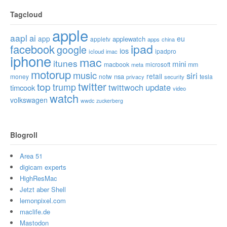
Tagcloud
apple
aapl
ai
app
eu
applewatch
appletv
apps
china
ipad
facebook
google
ios
ipadpro
icloud
imac
iphone
mac
itunes
mini
macbook
microsoft
mm
meta
motorup
music
siri
retail
nsa
money
notw
tesla
privacy
security
twitter
top
trump
twittwoch
update
timcook
video
watch
volkswagen
wwdc
zuckerberg
Blogroll
Area 51
digicam experts
HighResMac
Jetzt aber Shell
lemonpixel.com
maclife.de
Mastodon