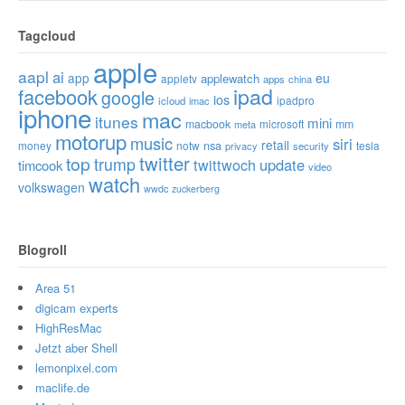
Tagcloud
apple
aapl
ai
app
eu
applewatch
appletv
apps
china
ipad
facebook
google
ios
ipadpro
icloud
imac
iphone
mac
itunes
mini
macbook
microsoft
mm
meta
motorup
music
siri
retail
nsa
money
notw
tesla
privacy
security
twitter
top
trump
twittwoch
update
timcook
video
watch
volkswagen
wwdc
zuckerberg
Blogroll
Area 51
digicam experts
HighResMac
Jetzt aber Shell
lemonpixel.com
maclife.de