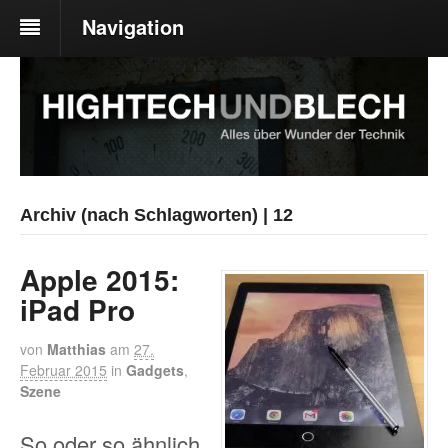
Navigation
Archiv (nach Schlagworten) | 12
Apple 2015:
iPad Pro
von
Matthias
am
27.
Februar 2015
in
Gadgets
,
Szene
So oder so ähnlich