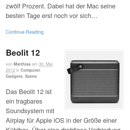
zwölf Prozent. Dabei hat der Mac seine
besten Tage erst noch vor sich…
Continue Reading
Beolit 12
von
Matthias
am
30. Mai
2012
in
Computer
,
Gadgets
,
Szene
Das Beolit 12 ist
ein tragbares
Soundsystem mit
Airplay für Apple iOS in der Größe einer
Kühlbox. Über eine drahtlose Verbindung