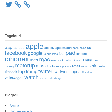
Twitter
Tagcloud
apple
aapl
ai
app
eu
applewatch
appletv
apps
china
ipad
facebook
google
ios
ipadpro
icloud
imac
iphone
mac
itunes
mini
macbook
microsoft
mm
meta
motorup
music
siri
retail
nsa
money
notw
tesla
privacy
security
twitter
top
trump
twittwoch
update
timcook
video
watch
volkswagen
wwdc
zuckerberg
Blogroll
Area 51
digicam experts