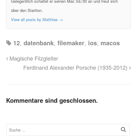
Gelegentlich schaltet er seinen Mac SE/30 an und freut sich
über den Startton.
View all posts by Matthias
→
12
,
datenbank
,
filemaker
,
ios
,
macos
Magische Filzgleiter
Ferdinand Alexander Porsche (1935-2012)
Kommentare sind geschlossen.