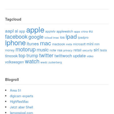
Tagcloud
apple
aapl
ai
app
eu
applewatch
appletv
apps
china
ipad
facebook
google
ios
ipadpro
icloud
imac
iphone
mac
itunes
mini
macbook
microsoft
mm
meta
motorup
music
siri
retail
nsa
money
notw
tesla
privacy
security
twitter
top
trump
twittwoch
update
timcook
video
watch
volkswagen
wwdc
zuckerberg
Blogroll
Area 51
digicam experts
HighResMac
Jetzt aber Shell
lemonpixel.com