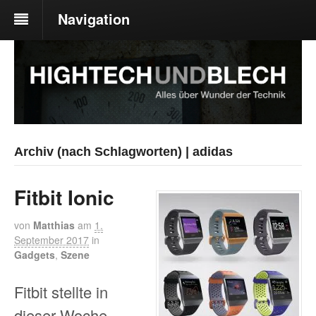
Navigation
Archiv (nach Schlagworten) | adidas
Fitbit Ionic
von
Matthias
am
1.
September 2017
in
Gadgets
,
Szene
Fitbit stellte in
dieser Woche