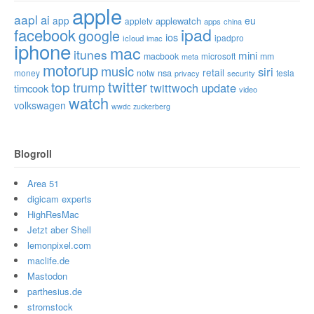
apple
aapl
ai
app
eu
applewatch
appletv
apps
china
ipad
facebook
google
ios
ipadpro
icloud
imac
iphone
mac
itunes
mini
macbook
microsoft
mm
meta
motorup
music
siri
retail
nsa
money
notw
tesla
privacy
security
twitter
top
trump
twittwoch
update
timcook
video
watch
volkswagen
wwdc
zuckerberg
Blogroll
Area 51
digicam experts
HighResMac
Jetzt aber Shell
lemonpixel.com
maclife.de
Mastodon
parthesius.de
stromstock