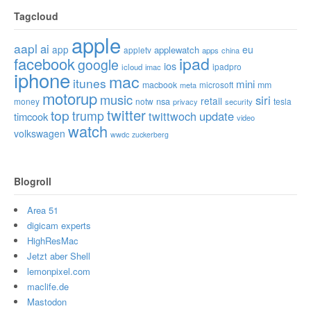
Tagcloud
apple
aapl
ai
app
eu
applewatch
appletv
apps
china
ipad
facebook
google
ios
ipadpro
icloud
imac
iphone
mac
itunes
mini
macbook
microsoft
mm
meta
motorup
music
siri
retail
nsa
money
notw
tesla
privacy
security
twitter
top
trump
twittwoch
update
timcook
video
watch
volkswagen
wwdc
zuckerberg
Blogroll
Area 51
digicam experts
HighResMac
Jetzt aber Shell
lemonpixel.com
maclife.de
Mastodon