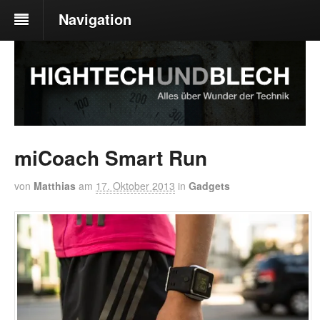
Navigation
miCoach Smart Run
von
Matthias
am
17. Oktober 2013
in
Gadgets