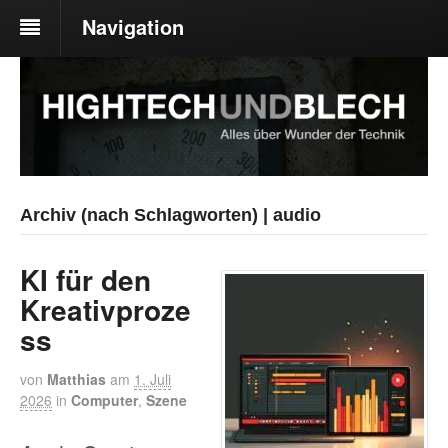
Navigation
Archiv (nach Schlagworten) | audio
KI für den
Kreativproze
ss
von
Matthias
am
1. Juli
2026
in
Computer
,
Szene