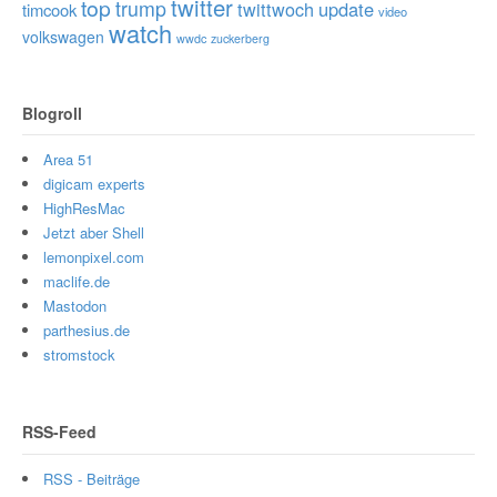
twitter
top
trump
twittwoch
update
timcook
video
watch
volkswagen
wwdc
zuckerberg
Blogroll
Area 51
digicam experts
HighResMac
Jetzt aber Shell
lemonpixel.com
maclife.de
Mastodon
parthesius.de
stromstock
RSS-Feed
RSS - Beiträge