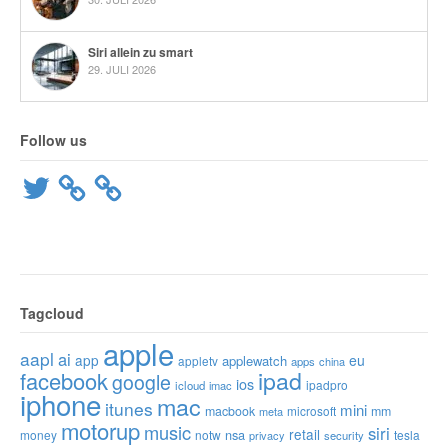
Siri allein zu smart
29. JULI 2026
Follow us
Twitter
Tagcloud
apple
aapl
ai
app
eu
applewatch
appletv
apps
china
ipad
facebook
google
ios
ipadpro
icloud
imac
iphone
mac
itunes
mini
macbook
microsoft
mm
meta
motorup
music
siri
retail
nsa
money
notw
tesla
privacy
security