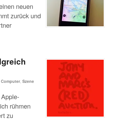
 einen neuen
mmt zurück und
rtner
lgreich
n
Computer
,
Szene
 Apple-
sich rühmen
rt zu