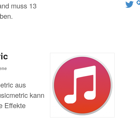
Twitter
land muss 13
iben.
ic
ene
etric aus
sicmetric kann
e Effekte