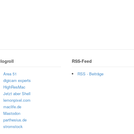
logroll
RSS-Feed
Area 51
RSS - Beiträge
digicam experts
HighResMac
Jetzt aber Shell
lemonpixel.com
maclife.de
Mastodon
parthesius.de
stromstock