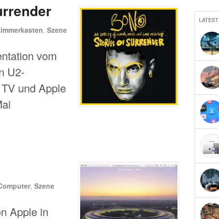
urrender
LATEST
limmerkasten
,
Szene
entation vom
n U2-
 TV und Apple
Mai
Computer
,
Szene
n Apple in