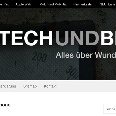
e iPad
Apple Watch
Motor und Mobilität
Flimmerkasten
NEU! Erste
erklärung
Sitemap
Kontakt
 bono