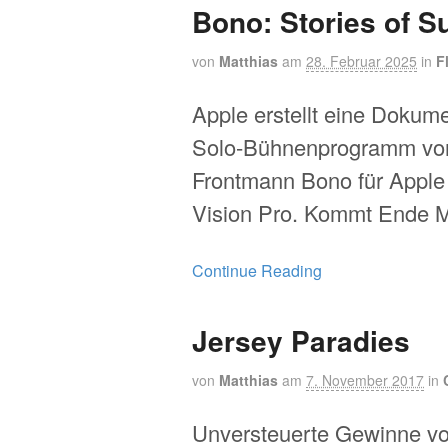
Bono: Stories of S
von
Matthias
am
28. Februar 2025
in
F
Apple erstellt eine Dokum
Solo-Bühnenprogramm vo
Frontmann Bono für Apple
Vision Pro. Kommt Ende 
Continue Reading
Jersey Paradies
von
Matthias
am
7. November 2017
in
Unversteuerte Gewinne vo