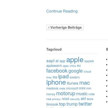
Continue Reading
Vorherige Beiträge
Tagcloud
B
apple
aapl
ai
app
appletv
eu
applewatch
apps
china
facebook
google
icloud
ipad
ios
ipadpro
imac
iphone
mac
itunes
mini
macbook
microsoft
mm
meta
motorup
music
money
notw
siri
retail
nsa
tesla
privacy
security
twitter
top
trump
timcook