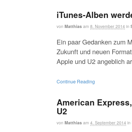
iTunes-Alben werd
von
Matthias
am
8. November 2014
in
Ein paar Gedanken zum M
Zukunft und neuen Format
Apple und U2 angeblich ar
Continue Reading
American Express,
U2
von
Matthias
am
4. September 2014
in