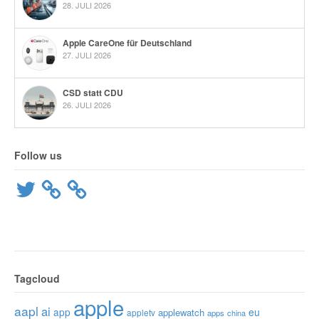
28. JULI 2026
Apple CareOne für Deutschland
27. JULI 2026
CSD statt CDU
26. JULI 2026
Follow us
Twitter
Tagcloud
apple
aapl
ai
app
eu
applewatch
appletv
apps
china