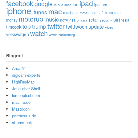
ipad
facebook
google
ios
ipadpro
icloud
imac
iphone
mac
itunes
mini
macbook
microsoft
mm
meta
motorup
music
siri
retail
nsa
money
notw
tesla
privacy
security
twitter
top
trump
twittwoch
update
timcook
video
watch
volkswagen
wwdc
zuckerberg
Blogroll
Area 51
digicam experts
HighResMac
Jetzt aber Shell
lemonpixel.com
maclife.de
Mastodon
parthesius.de
stromstock