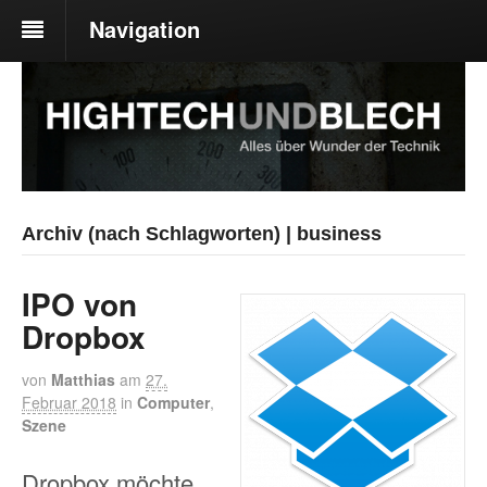
Navigation
Archiv (nach Schlagworten) | business
IPO von
Dropbox
von
Matthias
am
27.
Februar 2018
in
Computer
,
Szene
Dropbox möchte