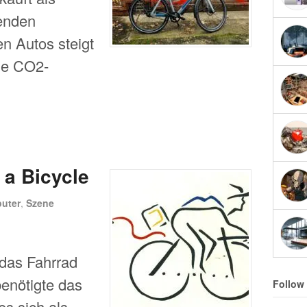
zenden
n Autos steigt
che CO2-
 a Bicycle
uter
,
Szene
 das Fahrrad
benötigte das
Follow
es sich als