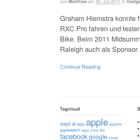
von
Matthias
am
30. Juli 2011
in
Gadge
Graham Hiemstra konnte f
RXC Pro fahren und testen.
Bike. Beim 2011 Midsumme
Raleigh auch als Sponsor 
Continue Reading
Tagcloud
B
apple
aapl
ai
app
appletv
eu
applewatch
apps
china
facebook
google
icloud