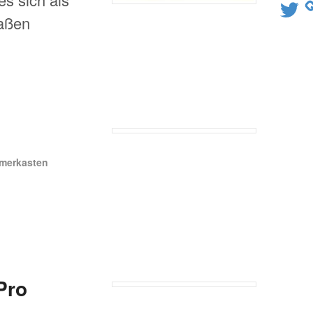
Twitter
raßen
merkasten
Pro