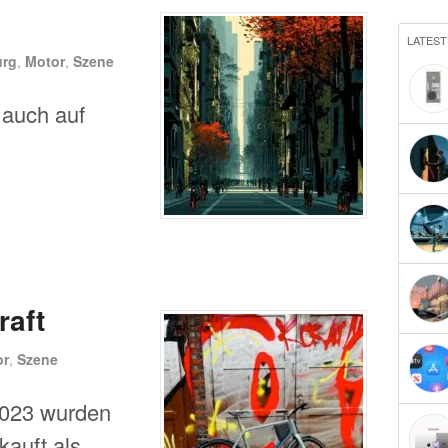
LATEST
rg
,
Motor
,
Szene
 auch auf
raft
or
,
Szene
2023 wurden
kauft als