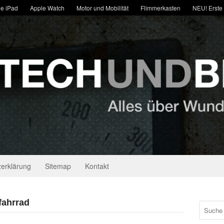
e iPad
Apple Watch
Motor und Mobilität
Flimmerkasten
NEU! Erste
erklärung
Sitemap
Kontakt
fahrrad