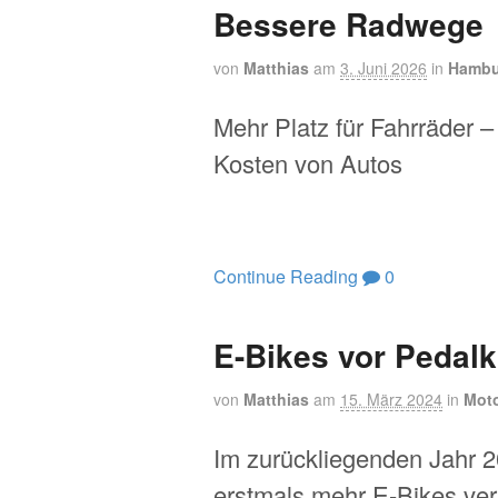
Bessere Radwege
von
Matthias
am
3. Juni 2026
in
Hambu
Mehr Platz für Fahrräder –
Kosten von Autos
Continue Reading
0
E-Bikes vor Pedalk
von
Matthias
am
15. März 2024
in
Mot
Im zurückliegenden Jahr 
erstmals mehr E-Bikes ver