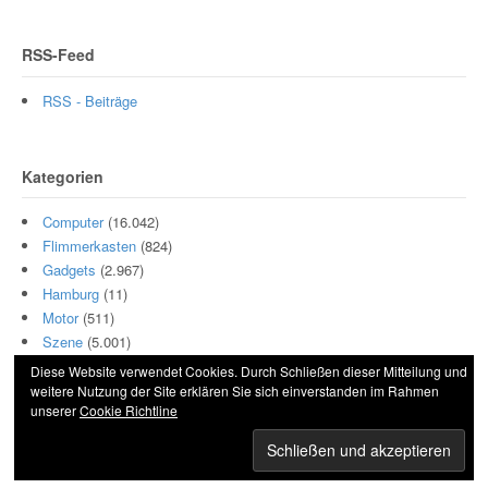
RSS-Feed
RSS - Beiträge
Kategorien
Computer
(16.042)
Flimmerkasten
(824)
Gadgets
(2.967)
Hamburg
(11)
Motor
(511)
Szene
(5.001)
Diese Website verwendet Cookies. Durch Schließen dieser Mitteilung und
weitere Nutzung der Site erklären Sie sich einverstanden im Rahmen
unserer
Cookie Richtline
© 2026 Hightech und Blech. All Rights Reserved.
Powered by
WordPress
. Designed by