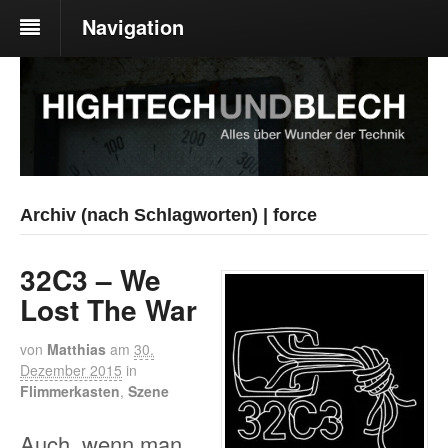
Navigation
Archiv (nach Schlagworten) | force
32C3 – We
Lost The War
von
Matthias
am
30.
Dezember 2015
in
Flimmerkasten
,
Szene
Auch, wenn man