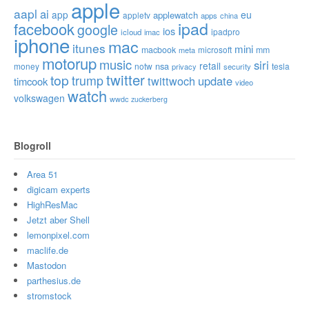
apple
aapl
ai
app
eu
applewatch
appletv
apps
china
ipad
facebook
google
ios
ipadpro
icloud
imac
iphone
mac
itunes
mini
macbook
microsoft
mm
meta
motorup
music
siri
retail
nsa
money
notw
tesla
privacy
security
twitter
top
trump
twittwoch
update
timcook
video
watch
volkswagen
wwdc
zuckerberg
Blogroll
Area 51
digicam experts
HighResMac
Jetzt aber Shell
lemonpixel.com
maclife.de
Mastodon
parthesius.de
stromstock