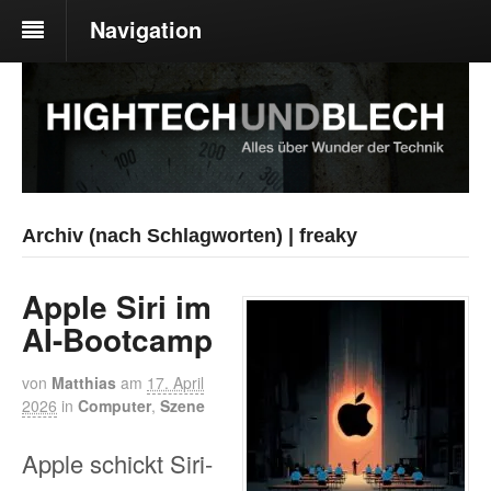
Navigation
Archiv (nach Schlagworten) | freaky
Apple Siri im
AI-Bootcamp
von
Matthias
am
17. April
2026
in
Computer
,
Szene
Apple schickt Siri-