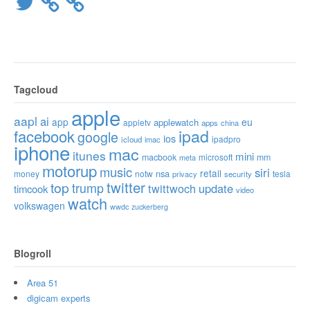
Tagcloud
apple
aapl
ai
app
eu
applewatch
appletv
apps
china
ipad
facebook
google
ios
ipadpro
icloud
imac
iphone
mac
itunes
mini
macbook
microsoft
mm
meta
motorup
music
siri
retail
nsa
money
notw
tesla
privacy
security
twitter
top
trump
twittwoch
update
timcook
video
watch
volkswagen
wwdc
zuckerberg
Blogroll
Area 51
digicam experts