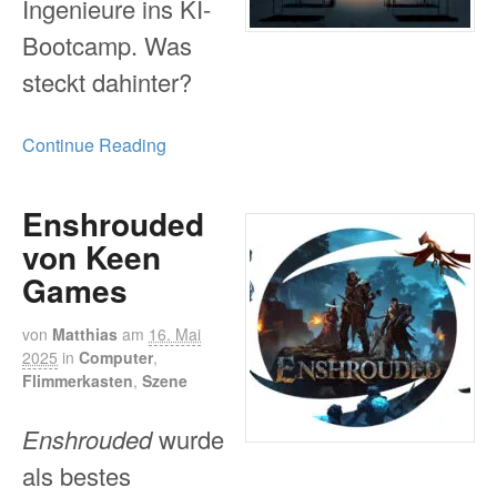
Ingenieure ins KI-
Bootcamp. Was
steckt dahinter?
Continue Reading
Enshrouded
von Keen
Games
von
Matthias
am
16. Mai
2025
in
Computer
,
Flimmerkasten
,
Szene
Enshrouded
wurde
als bestes