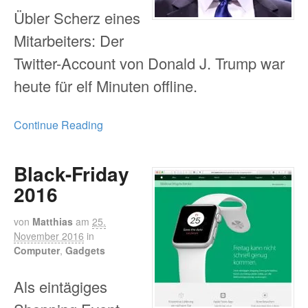
Übler Scherz eines
Mitarbeiters: Der
Twitter-Account von Donald J. Trump war
heute für elf Minuten offline.
Continue Reading
Black-Friday
2016
von
Matthias
am
25.
November 2016
in
Computer
,
Gadgets
Als eintägiges