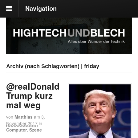
Navigation
Archiv (nach Schlagworten) | friday
@realDonald
Trump kurz
mal weg
von
Matthias
am
3.
November 2017
in
Computer
,
Szene