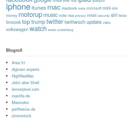
ipadpro
icloud
imac
iphone
mac
itunes
mini
macbook
microsoft
mm
meta
motorup
music
siri
retail
nsa
money
notw
tesla
privacy
security
twitter
top
trump
twittwoch
update
timcook
video
watch
volkswagen
wwdc
zuckerberg
Blogroll
Area 51
digicam experts
HighResMac
Jetzt aber Shell
lemonpixel.com
maclife.de
Mastodon
parthesius.de
stromstock