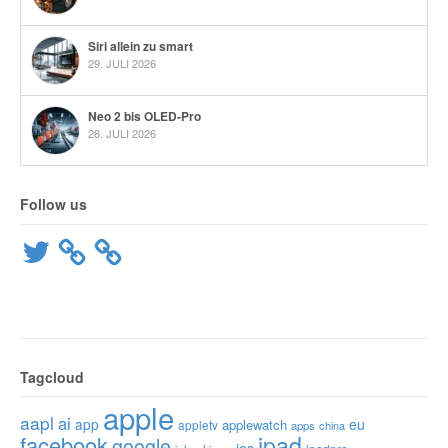
Siri allein zu smart
29. JULI 2026
Neo 2 bis OLED-Pro
28. JULI 2026
Follow us
Twitter
Tagcloud
apple
aapl
ai
app
eu
applewatch
appletv
apps
china
ipad
facebook
google
ios