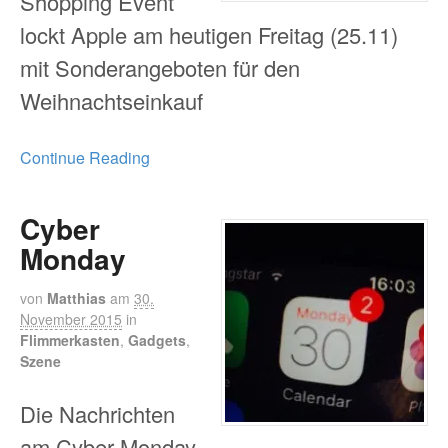
Shopping Event
lockt Apple am heutigen Freitag (25.11)
mit Sonderangeboten für den
Weihnachtseinkauf
Continue Reading
Cyber
Monday
von
Matthias
am
30.
November 2015
in
Flimmerkasten
,
Gadgets
,
Szene
Die Nachrichten
am Cyber Monday