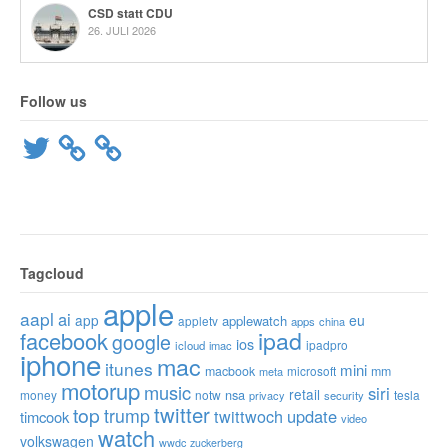
CSD statt CDU
26. JULI 2026
Follow us
Twitter
Tagcloud
apple
aapl
ai
app
eu
applewatch
appletv
apps
china
ipad
facebook
google
ios
ipadpro
icloud
imac
iphone
mac
itunes
mini
macbook
microsoft
mm
meta
motorup
music
siri
retail
nsa
money
notw
tesla
privacy
security
twitter
top
trump
twittwoch
update
timcook
video
watch
volkswagen
wwdc
zuckerberg