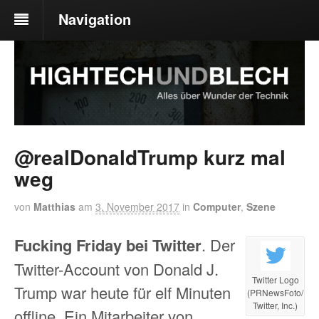
Navigation
@realDonaldTrump kurz mal
weg
von
Matthias
am
3. November 2017
in
Computer
,
Szene
Fucking Friday bei Twitter
. Der
Twitter-Account von Donald J.
Twitter Logo
Trump war heute für elf Minuten
(PRNewsFoto/
Twitter, Inc.)
offline. Ein Mitarbeiter von