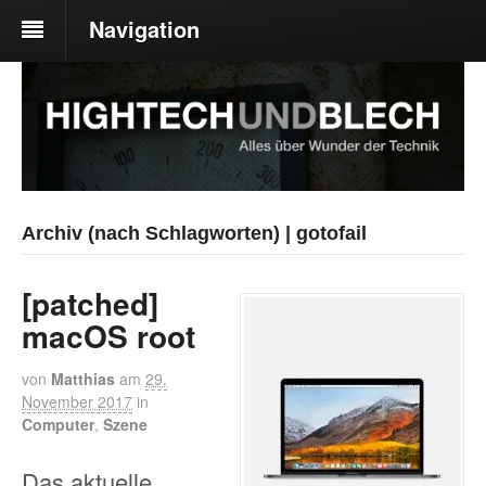
Navigation
Archiv (nach Schlagworten) | gotofail
[patched]
macOS root
von
Matthias
am
29.
November 2017
in
Computer
,
Szene
Das aktuelle