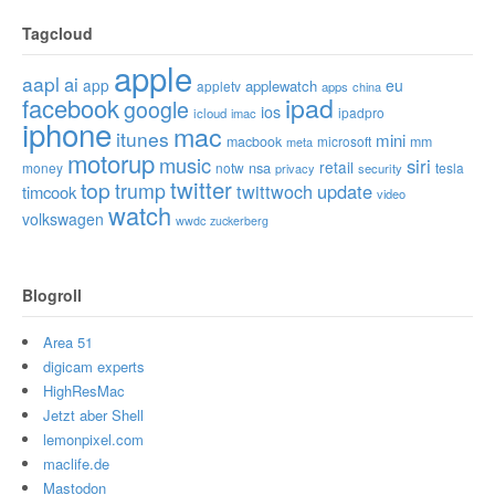
Tagcloud
apple
aapl
ai
app
eu
applewatch
appletv
apps
china
ipad
facebook
google
ios
ipadpro
icloud
imac
iphone
mac
itunes
mini
macbook
microsoft
mm
meta
motorup
music
siri
retail
nsa
money
notw
tesla
privacy
security
twitter
top
trump
twittwoch
update
timcook
video
watch
volkswagen
wwdc
zuckerberg
Blogroll
Area 51
digicam experts
HighResMac
Jetzt aber Shell
lemonpixel.com
maclife.de
Mastodon