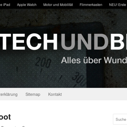
e iPad
Apple Watch
Motor und Mobilität
Flimmerkasten
NEU! Erste
erklärung
Sitemap
Kontakt
oot