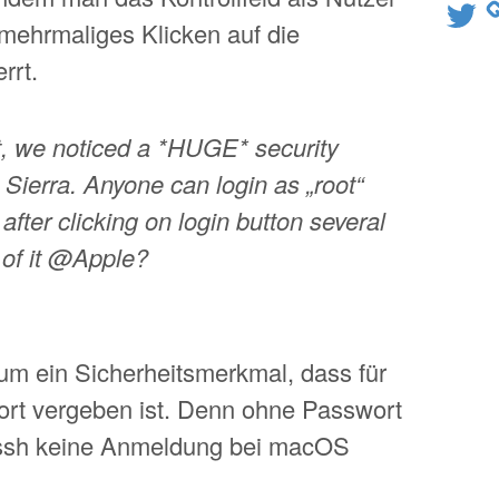
Twitter
ehrmaliges Klicken auf die
rrt.
 we noticed a *HUGE* security
Sierra. Anyone can login as „root“
fter clicking on login button several
 of it @Apple?
 um ein Sicherheitsmerkmal, dass für
ort vergeben ist. Denn ohne Passwort
d ssh keine Anmeldung bei macOS