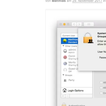
von
Matthias
am
29. November 2017
i