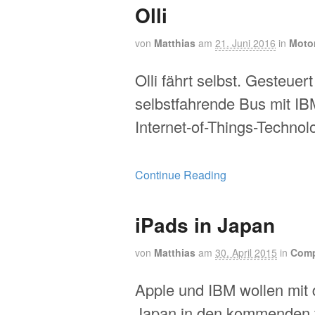
Olli
von
Matthias
am
21. Juni 2016
in
Moto
Olli fährt selbst. Gesteuert
selbstfahrende Bus mit I
Internet-of-Things-Technol
Continue Reading
iPads in Japan
von
Matthias
am
30. April 2015
in
Comp
Apple und IBM wollen mit 
Japan in den kommenden 