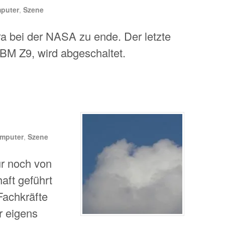
puter
,
Szene
a bei der NASA zu ende. Der letzte
BM Z9, wird abgeschaltet.
mputer
,
Szene
ur noch von
aft geführt
Fachkräfte
r eigens