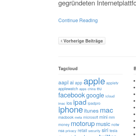
gegründeten Internetplatt
Continue Reading
Vorherige Beiträge
Tagcloud
B
apple
aapl
ai
app
appletv
eu
applewatch
apps
china
facebook
google
icloud
ipad
ios
ipadpro
imac
iphone
mac
itunes
mini
macbook
microsoft
mm
meta
motorup
music
money
notw
siri
retail
nsa
tesla
privacy
security