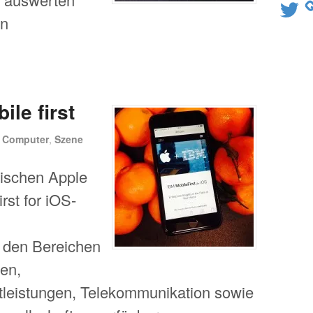
Twitter
en
le first
n
Computer
,
Szene
ischen Apple
rst for iOS-
den Bereichen
en,
tleistungen, Telekommunikation sowie