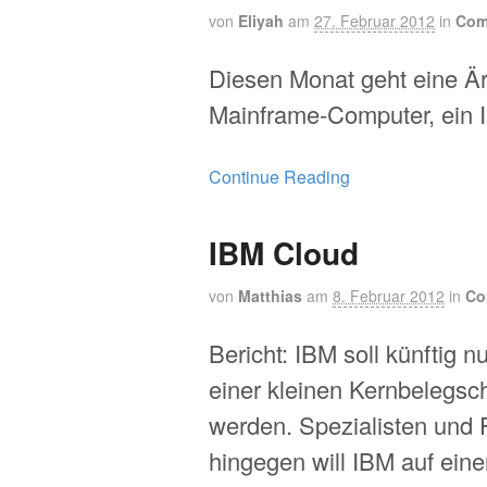
von
Eliyah
am
27. Februar 2012
in
Com
Diesen Monat geht eine Är
Mainframe-Computer, ein I
Continue Reading
IBM Cloud
von
Matthias
am
8. Februar 2012
in
Co
Bericht: IBM soll künftig n
einer kleinen Kernbelegsch
werden. Spezialisten und 
hingegen will IBM auf eine