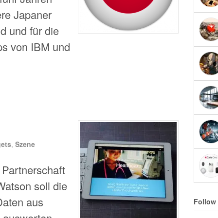
tere Japaner
d und für die
pps von IBM und
ets
,
Szene
 Partnerschaft
atson soll die
aten aus
Follow
t auswerten