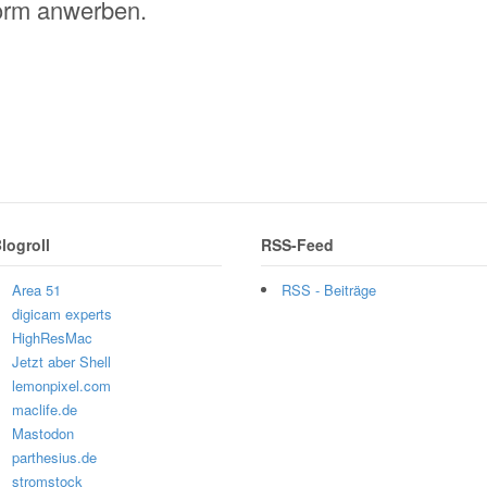
form anwerben.
logroll
RSS-Feed
Area 51
RSS - Beiträge
digicam experts
HighResMac
Jetzt aber Shell
lemonpixel.com
maclife.de
Mastodon
parthesius.de
stromstock