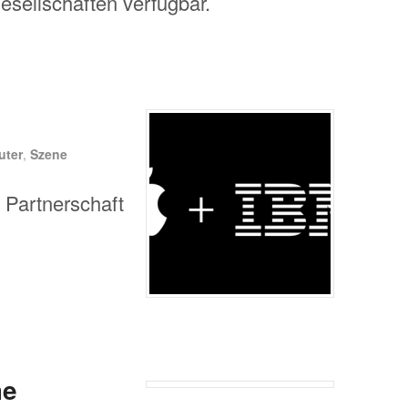
esellschaften verfügbar.
ter
,
Szene
 Partnerschaft
me