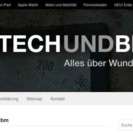
e iPad
Apple Watch
Motor und Mobilität
Flimmerkasten
NEU! Erste
erklärung
Sitemap
Kontakt
 ibm