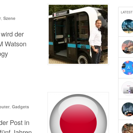
LATEST
r
,
Szene
 wird der
BM Watson
ogy
uter
,
Gadgets
der Post in
fünf Jahren