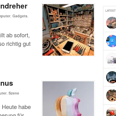
endreher
LATEST
puter
,
Gadgets
,
lt ab sofort,
o richtig gut
inus
ter
,
Szene
: Heute habe
herung für