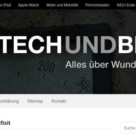
e iPad
Apple Watch
Motor und Mobilität
Flimmerkasten
NEU! Erste
erklärung
Sitemap
Kontakt
fixit