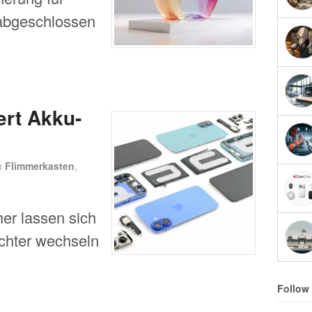
abgeschlossen
ert Akku-
n
Flimmerkasten
,
er lassen sich
ichter wechseln
Follow