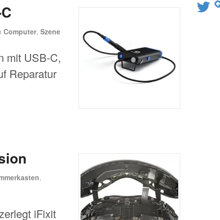
Twitter
-C
n
Computer
,
Szene
ben mit USB-C,
uf Reparatur
sion
immerkasten
,
erlegt iFixit