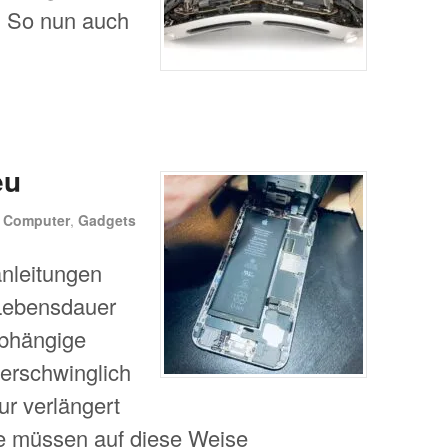
. So nun auch
eu
n
Computer
,
Gadgets
anleitungen
 Lebensdauer
abhängige
 erschwinglich
ur verlängert
te müssen auf diese Weise