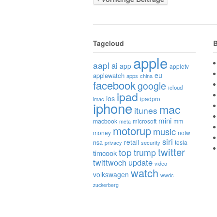
Tagcloud
B
apple
aapl
ai
app
appletv
eu
applewatch
apps
china
facebook
google
icloud
ipad
ios
ipadpro
imac
iphone
mac
itunes
mini
macbook
microsoft
mm
meta
motorup
music
money
notw
siri
retail
nsa
tesla
privacy
security
twitter
top
trump
timcook
twittwoch
update
video
watch
volkswagen
wwdc
zuckerberg