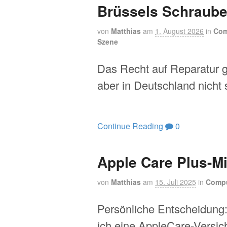
Brüssels Schraub
von
Matthias
am
1. August 2026
in
Com
Szene
Das Recht auf Reparatur gi
aber in Deutschland nicht s
Continue Reading
0
Apple Care Plus-M
von
Matthias
am
15. Juli 2025
in
Compu
Persönliche Entscheidung
ich eine AppleCare-Versic