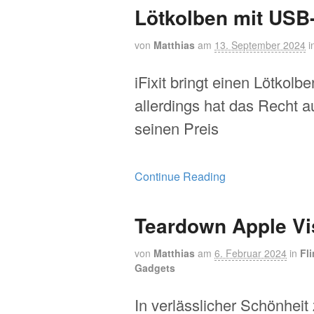
Lötkolben mit USB
von
Matthias
am
13. September 2024
i
iFixit bringt einen Lötkol
allerdings hat das Recht a
seinen Preis
Continue Reading
Teardown Apple Vi
von
Matthias
am
6. Februar 2024
in
Fl
Gadgets
In verlässlicher Schönheit z