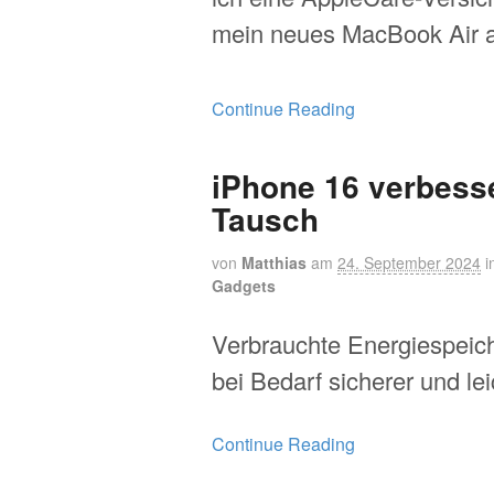
mein neues MacBook Air 
Continue Reading
iPhone 16 verbess
Tausch
von
Matthias
am
24. September 2024
i
Gadgets
Verbrauchte Energiespeich
bei Bedarf sicherer und le
Continue Reading