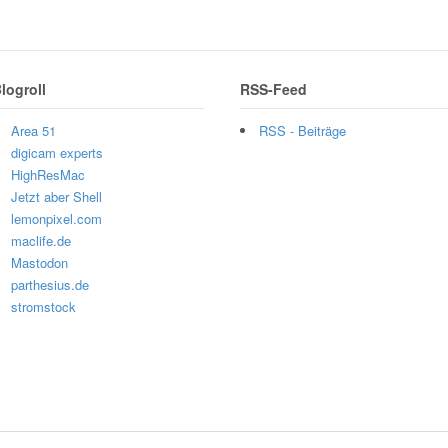
logroll
RSS-Feed
Area 51
RSS - Beiträge
digicam experts
HighResMac
Jetzt aber Shell
lemonpixel.com
maclife.de
Mastodon
parthesius.de
stromstock