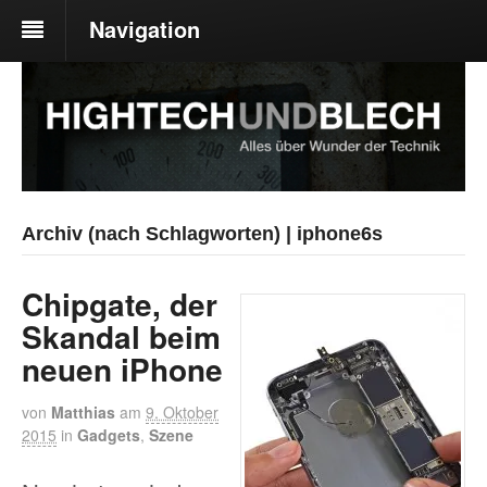
Navigation
Archiv (nach Schlagworten) | iphone6s
Chipgate, der
Skandal beim
neuen iPhone
von
Matthias
am
9. Oktober
2015
in
Gadgets
,
Szene