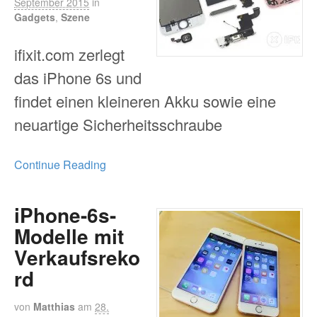
September 2015
in
Gadgets
,
Szene
ifixit.com zerlegt
das iPhone 6s und
findet einen kleineren Akku sowie eine
neuartige Sicherheitsschraube
Continue Reading
iPhone-6s-
Modelle mit
Verkaufsreko
rd
von
Matthias
am
28.