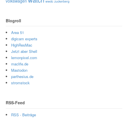
volkswagen
wwdc
zuckerberg
Blogroll
Area 51
digicam experts
HighResMac
Jetzt aber Shell
lemonpixel.com
maclife.de
Mastodon
parthesius.de
stromstock
RSS-Feed
RSS - Beiträge