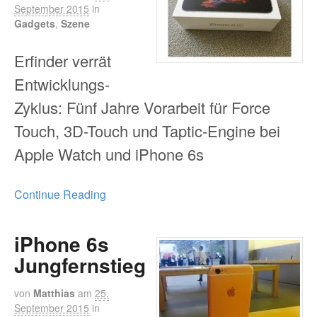
September 2015
in
Gadgets
,
Szene
Erfinder verrät
Entwicklungs-
Zyklus: Fünf Jahre Vorarbeit für Force
Touch, 3D-Touch und Taptic-Engine bei
Apple Watch und iPhone 6s
Continue Reading
iPhone 6s
Jungfernstieg
von
Matthias
am
25.
September 2015
in