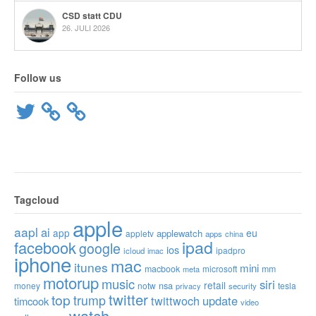
CSD statt CDU
26. JULI 2026
Follow us
Twitter
Tagcloud
apple
aapl
ai
app
eu
applewatch
appletv
apps
china
ipad
facebook
google
ios
ipadpro
icloud
imac
iphone
mac
itunes
mini
macbook
microsoft
mm
meta
motorup
music
siri
retail
nsa
money
notw
tesla
privacy
security
twitter
top
trump
twittwoch
update
timcook
video
watch