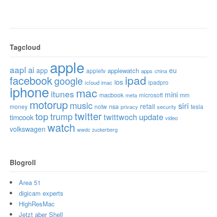
Tagcloud
apple
aapl
ai
app
eu
applewatch
appletv
apps
china
ipad
facebook
google
ios
ipadpro
icloud
imac
iphone
mac
itunes
mini
macbook
microsoft
mm
meta
motorup
music
siri
retail
nsa
money
notw
tesla
privacy
security
twitter
top
trump
twittwoch
update
timcook
video
watch
volkswagen
wwdc
zuckerberg
Blogroll
Area 51
digicam experts
HighResMac
Jetzt aber Shell