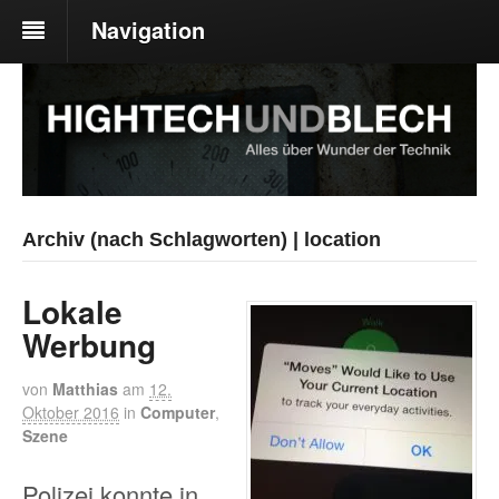
Navigation
Archiv (nach Schlagworten) | location
Lokale
Werbung
von
Matthias
am
12.
Oktober 2016
in
Computer
,
Szene
Polizei konnte in