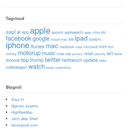
Tagcloud
apple
aapl
ai
app
eu
applewatch
appletv
apps
china
ipad
facebook
google
ios
ipadpro
icloud
imac
iphone
mac
itunes
mini
macbook
microsoft
mm
meta
motorup
music
siri
retail
nsa
money
notw
tesla
privacy
security
twitter
top
trump
twittwoch
update
timcook
video
watch
volkswagen
wwdc
zuckerberg
Blogroll
Area 51
digicam experts
HighResMac
Jetzt aber Shell
lemonpixel.com