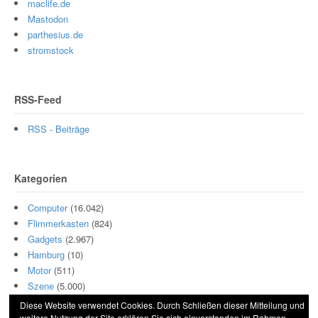
maclife.de
Mastodon
parthesius.de
stromstock
RSS-Feed
RSS - Beiträge
Kategorien
Computer
(16.042)
Flimmerkasten
(824)
Gadgets
(2.967)
Hamburg
(10)
Motor
(511)
Szene
(5.000)
Diese Website verwendet Cookies. Durch Schließen dieser Mitteilung und
weitere Nutzung der Site erklären Sie sich einverstanden im Rahmen