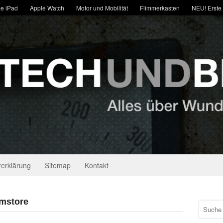
e iPad
Apple Watch
Motor und Mobilität
Flimmerkasten
NEU! Erste
erklärung
Sitemap
Kontakt
 mstore