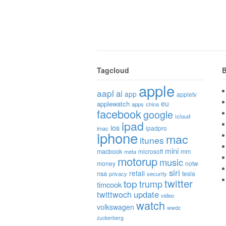
Tagcloud
B
apple
aapl
ai
app
appletv
eu
applewatch
apps
china
facebook
google
icloud
ipad
ios
ipadpro
imac
iphone
mac
itunes
mini
macbook
microsoft
mm
meta
motorup
music
money
notw
siri
retail
nsa
tesla
privacy
security
twitter
top
trump
timcook
twittwoch
update
video
watch
volkswagen
wwdc
zuckerberg