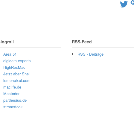
Twitter
logroll
RSS-Feed
Area 51
RSS - Beiträge
digicam experts
HighResMac
Jetzt aber Shell
lemonpixel.com
maclife.de
Mastodon
parthesius.de
stromstock