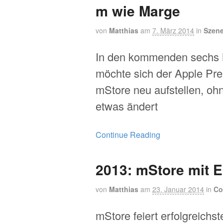
m wie Marge
von
Matthias
am
7. März 2014
in
Szen
In den kommenden sechs
möchte sich der Apple Pr
mStore neu aufstellen, oh
etwas ändert
Continue Reading
2013: mStore mit E
von
Matthias
am
23. Januar 2014
in
Co
mStore feiert erfolgreichst