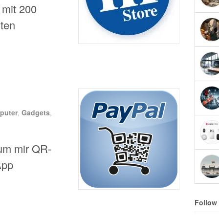
 mit 200
rten
puter
,
Gadgets
,
 um mir QR-
App
Follow