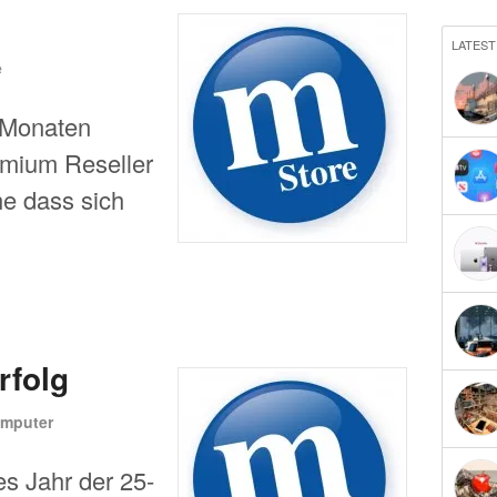
LATEST
e
 Monaten
emium Reseller
ne dass sich
rfolg
mputer
es Jahr der 25-