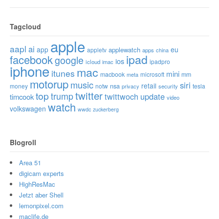
Tagcloud
apple
aapl
ai
app
eu
applewatch
appletv
apps
china
ipad
facebook
google
ios
ipadpro
icloud
imac
iphone
mac
itunes
mini
macbook
microsoft
mm
meta
motorup
music
siri
retail
nsa
money
notw
tesla
privacy
security
twitter
top
trump
twittwoch
update
timcook
video
watch
volkswagen
wwdc
zuckerberg
Blogroll
Area 51
digicam experts
HighResMac
Jetzt aber Shell
lemonpixel.com
maclife.de