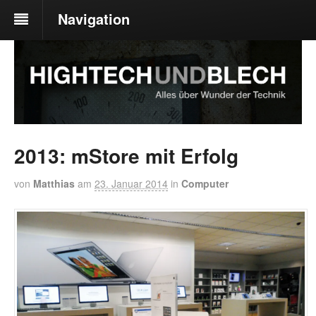
Navigation
2013: mStore mit Erfolg
von
Matthias
am
23. Januar 2014
in
Computer