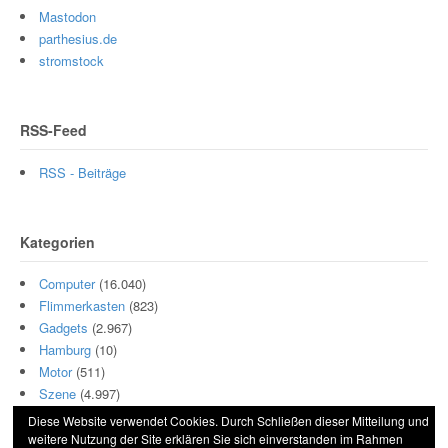
Mastodon
parthesius.de
stromstock
RSS-Feed
RSS - Beiträge
Kategorien
Computer
(16.040)
Flimmerkasten
(823)
Gadgets
(2.967)
Hamburg
(10)
Motor
(511)
Szene
(4.997)
Diese Website verwendet Cookies. Durch Schließen dieser Mitteilung und
weitere Nutzung der Site erklären Sie sich einverstanden im Rahmen