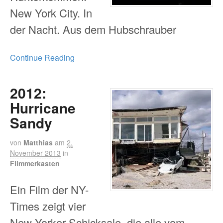
New York City. In
der Nacht. Aus dem Hubschrauber
Continue Reading
2012:
Hurricane
Sandy
von
Matthias
am
2.
November 2013
in
Flimmerkasten
Ein Film der NY-
Times zeigt vier
New Yorker Schicksale, die alle vom