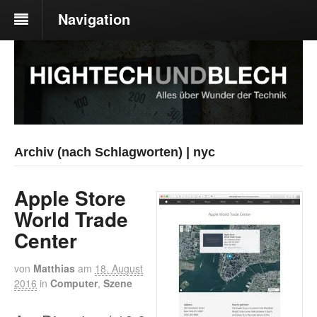
Navigation
Archiv (nach Schlagworten) | nyc
Apple Store
World Trade
Center
von
Matthias
am
18. August
2016
in
Computer
,
Szene