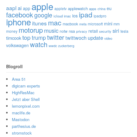
apple
aapl
ai
app
eu
applewatch
appletv
apps
china
ipad
facebook
google
ios
ipadpro
icloud
imac
iphone
mac
itunes
mini
macbook
microsoft
mm
meta
motorup
music
siri
retail
nsa
money
notw
tesla
privacy
security
twitter
top
trump
twittwoch
update
timcook
video
watch
volkswagen
wwdc
zuckerberg
Blogroll
Area 51
digicam experts
HighResMac
Jetzt aber Shell
lemonpixel.com
maclife.de
Mastodon
parthesius.de
stromstock