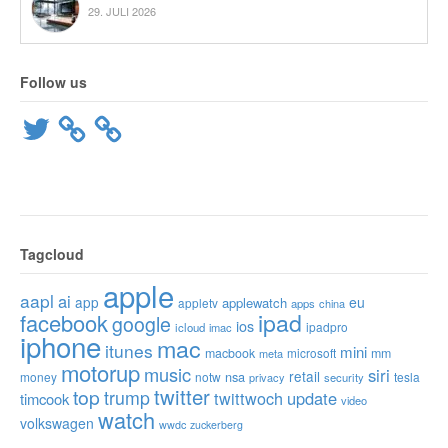
29. JULI 2026
Follow us
Twitter
Tagcloud
apple
aapl
ai
app
eu
applewatch
appletv
apps
china
ipad
facebook
google
ios
ipadpro
icloud
imac
iphone
mac
itunes
mini
macbook
microsoft
mm
meta
motorup
music
siri
retail
nsa
money
notw
tesla
privacy
security
twitter
top
trump
twittwoch
update
timcook
video
watch
volkswagen
wwdc
zuckerberg