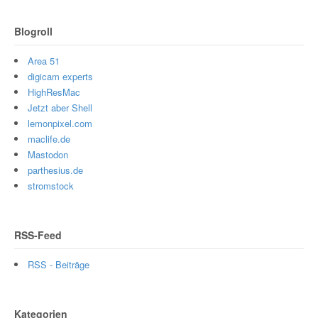
Blogroll
Area 51
digicam experts
HighResMac
Jetzt aber Shell
lemonpixel.com
maclife.de
Mastodon
parthesius.de
stromstock
RSS-Feed
RSS - Beiträge
Kategorien