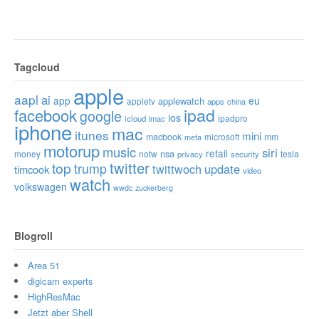
Tagcloud
apple
aapl
ai
app
eu
applewatch
appletv
apps
china
ipad
facebook
google
ios
ipadpro
icloud
imac
iphone
mac
itunes
mini
macbook
microsoft
mm
meta
motorup
music
siri
retail
nsa
money
notw
tesla
privacy
security
twitter
top
trump
twittwoch
update
timcook
video
watch
volkswagen
wwdc
zuckerberg
Blogroll
Area 51
digicam experts
HighResMac
Jetzt aber Shell