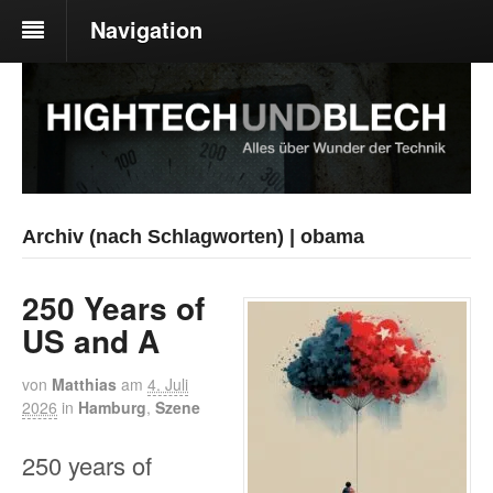
Navigation
Archiv (nach Schlagworten) | obama
250 Years of
US and A
von
Matthias
am
4. Juli
2026
in
Hamburg
,
Szene
250 years of