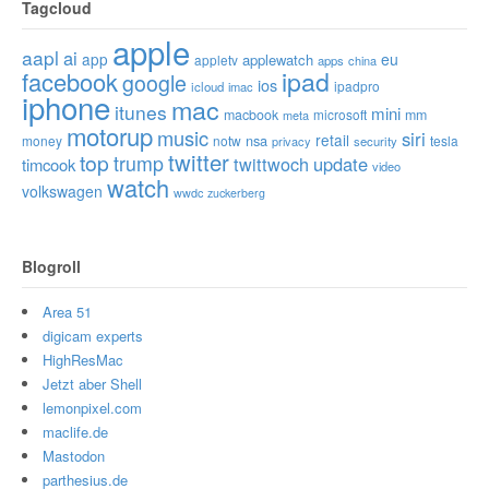
Tagcloud
apple
aapl
ai
app
eu
applewatch
appletv
apps
china
ipad
facebook
google
ios
ipadpro
icloud
imac
iphone
mac
itunes
mini
macbook
microsoft
mm
meta
motorup
music
siri
retail
nsa
money
notw
tesla
privacy
security
twitter
top
trump
twittwoch
update
timcook
video
watch
volkswagen
wwdc
zuckerberg
Blogroll
Area 51
digicam experts
HighResMac
Jetzt aber Shell
lemonpixel.com
maclife.de
Mastodon
parthesius.de