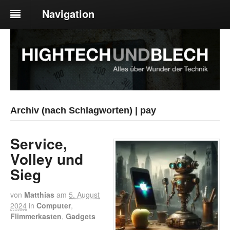
Navigation
Archiv (nach Schlagworten) | pay
Service,
Volley und
Sieg
von
Matthias
am
5. August
2024
in
Computer
,
Flimmerkasten
,
Gadgets