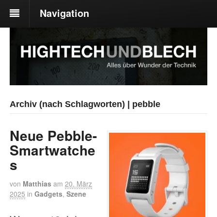
Navigation
Archiv (nach Schlagworten) | pebble
Neue Pebble-
Smartwatche
s
von
Matthias
am
20. März
2025
in
Gadgets
,
Szene