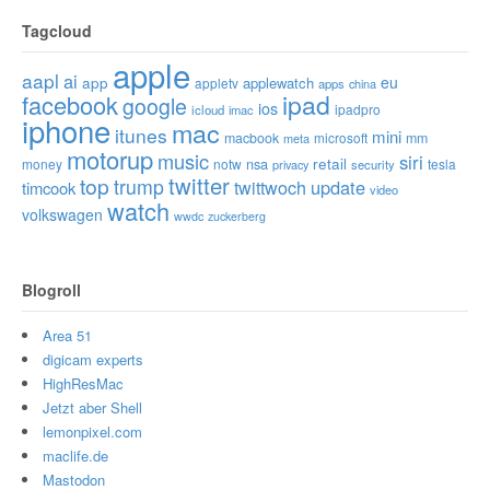
Tagcloud
apple
aapl
ai
app
eu
applewatch
appletv
apps
china
ipad
facebook
google
ios
ipadpro
icloud
imac
iphone
mac
itunes
mini
macbook
microsoft
mm
meta
motorup
music
siri
retail
nsa
money
notw
tesla
privacy
security
twitter
top
trump
twittwoch
update
timcook
video
watch
volkswagen
wwdc
zuckerberg
Blogroll
Area 51
digicam experts
HighResMac
Jetzt aber Shell
lemonpixel.com
maclife.de
Mastodon