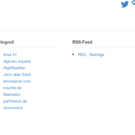
Twitter
logroll
RSS-Feed
Area 51
RSS - Beiträge
digicam experts
HighResMac
Jetzt aber Shell
lemonpixel.com
maclife.de
Mastodon
parthesius.de
stromstock