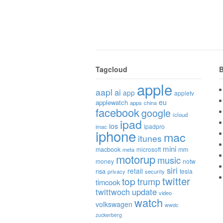
Tagcloud
B
apple
aapl
ai
app
appletv
eu
applewatch
apps
china
facebook
google
icloud
ipad
ios
ipadpro
imac
iphone
mac
itunes
mini
macbook
microsoft
mm
meta
motorup
music
money
notw
siri
retail
nsa
tesla
privacy
security
twitter
top
trump
timcook
twittwoch
update
video
watch
volkswagen
wwdc
zuckerberg