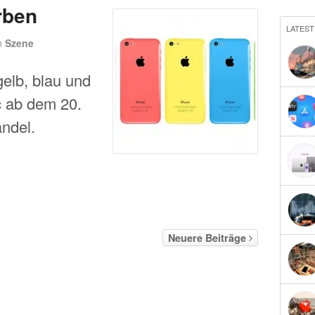
rben
LATEST
n
Szene
gelb, blau und
 ab dem 20.
ndel.
Neuere Beiträge