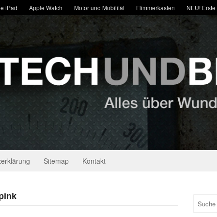
e iPad
Apple Watch
Motor und Mobilität
Flimmerkasten
NEU! Erste
erklärung
Sitemap
Kontakt
pink