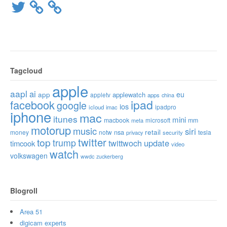
Twitter
Tagcloud
apple
aapl
ai
app
eu
applewatch
appletv
apps
china
ipad
facebook
google
ios
ipadpro
icloud
imac
iphone
mac
itunes
mini
macbook
microsoft
mm
meta
motorup
music
siri
retail
nsa
money
notw
tesla
privacy
security
twitter
top
trump
twittwoch
update
timcook
video
watch
volkswagen
wwdc
zuckerberg
Blogroll
Area 51
digicam experts