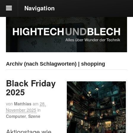
Navigation
Archiv (nach Schlagworten) | shopping
Black Friday
2025
von
Matthias
am
28.
November 2025
in
Computer
,
Szene
Aktionstage wie