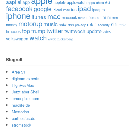
apple
aapl
ai
app
eu
applewatch
appletv
apps
china
ipad
facebook
google
ios
ipadpro
icloud
imac
iphone
mac
itunes
mini
macbook
microsoft
mm
meta
motorup
music
siri
retail
nsa
money
notw
tesla
privacy
security
twitter
top
trump
twittwoch
update
timcook
video
watch
volkswagen
wwdc
zuckerberg
Blogroll
Area 51
digicam experts
HighResMac
Jetzt aber Shell
lemonpixel.com
maclife.de
Mastodon
parthesius.de
stromstock