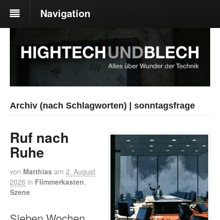
Navigation
Archiv (nach Schlagworten) | sonntagsfrage
Ruf nach
Ruhe
von
Matthias
am
2. August
2026
in
Flimmerkasten
,
Szene
Sieben Wochen