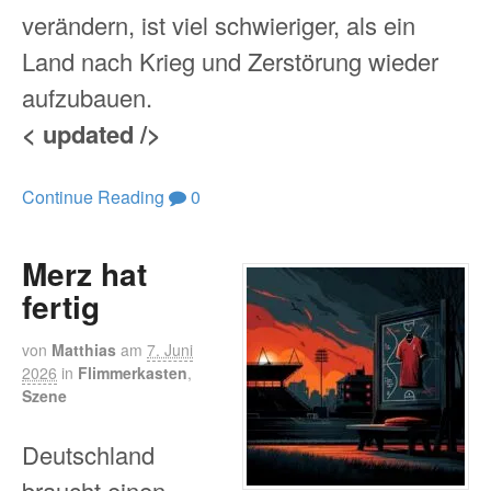
verändern, ist viel schwieriger, als ein
Land nach Krieg und Zerstörung wieder
aufzubauen.
< updated />
Continue Reading
0
Merz hat
fertig
von
Matthias
am
7. Juni
2026
in
Flimmerkasten
,
Szene
Deutschland
braucht einen