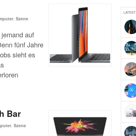
LATEST
mputer
,
Szene
 jemand auf
Denn fünf Jahre
obs sieht es
as
erloren
h Bar
puter
,
Szene