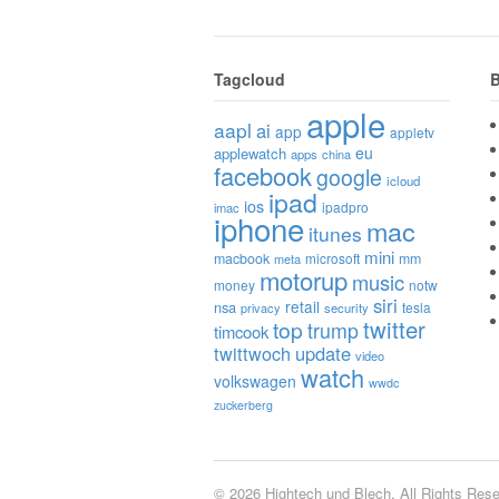
Tagcloud
B
apple
aapl
ai
app
appletv
eu
applewatch
apps
china
facebook
google
icloud
ipad
ios
ipadpro
imac
iphone
mac
itunes
mini
macbook
microsoft
mm
meta
motorup
music
money
notw
siri
retail
nsa
tesla
privacy
security
twitter
top
trump
timcook
twittwoch
update
video
watch
volkswagen
wwdc
zuckerberg
© 2026 Hightech und Blech. All Rights Rese