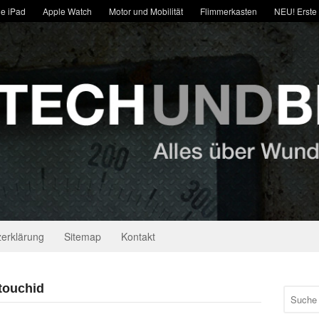
e iPad
Apple Watch
Motor und Mobilität
Flimmerkasten
NEU! Erste
erklärung
Sitemap
Kontakt
 touchid