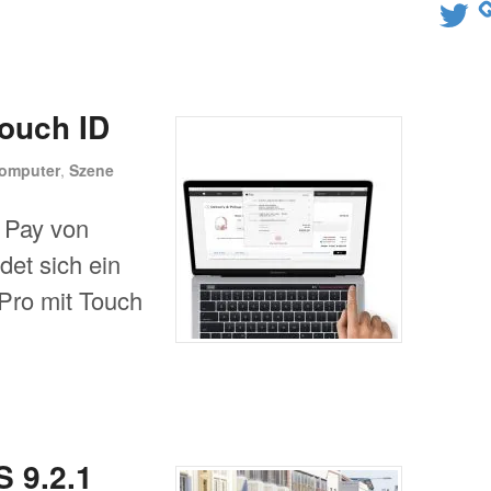
Twitter
ouch ID
omputer
,
Szene
e Pay von
det sich ein
Pro mit Touch
S 9.2.1