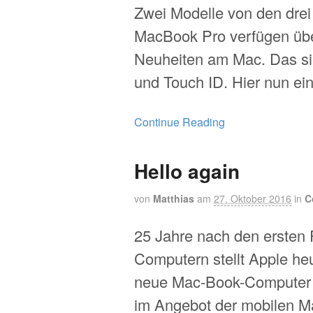
Zwei Modelle von den dre
MacBook Pro verfügen üb
Neuheiten am Mac. Das si
und Touch ID. Hier nun ei
Continue Reading
Hello again
von
Matthias
am
27. Oktober 2016
in
C
25 Jahre nach den ersten
Computern stellt Apple heu
neue Mac-Book-Computer 
im Angebot der mobilen M