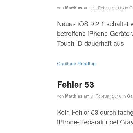
von
Matthias
am
19. Februar 2016
in
G
Neues iOS 9.2.1 schaltet 
betroffene iPhone-Geräte w
Touch ID dauerhaft aus
Continue Reading
Fehler 53
von
Matthias
am
9. Februar 2016
in
Ga
Kein Fehler 53 durch fach
iPhone-Reparatur bei Grav