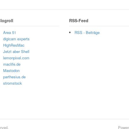
logroll
RSS-Feed
Area 51
RSS - Beiträge
digicam experts
HighResMac
Jetzt aber Shell
lemonpixel.com
maclife.de
Mastodon
parthesius.de
stromstock
rved.
Power