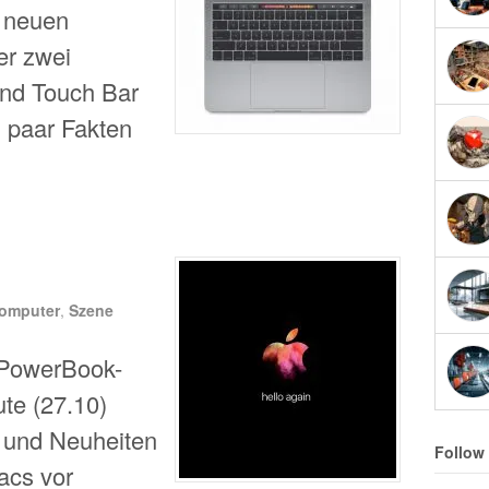
i neuen
er zwei
nd Touch Bar
n paar Fakten
omputer
,
Szene
 PowerBook-
te (27.10)
und Neuheiten
Follow
acs vor