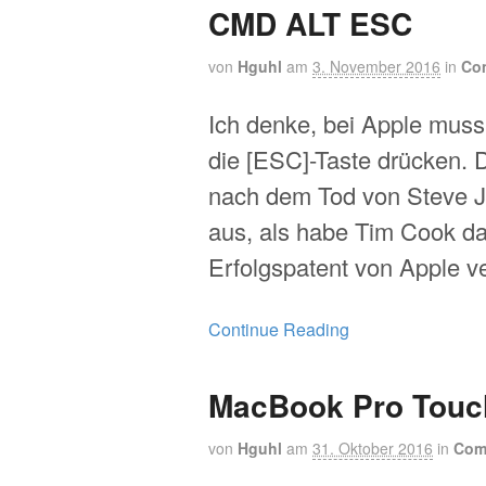
CMD ALT ESC
von
Hguhl
am
3. November 2016
in
Co
Ich denke, bei Apple muss
die [ESC]-Taste drücken. 
nach dem Tod von Steve J
aus, als habe Tim Cook d
Erfolgspatent von Apple v
Continue Reading
MacBook Pro Touc
von
Hguhl
am
31. Oktober 2016
in
Com