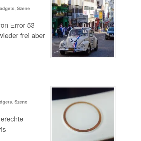
adgets
,
Szene
von Error 53
ieder frei aber
dgets
,
Szene
gerechte
is