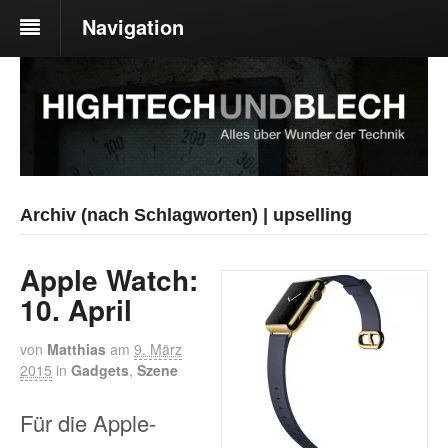
Navigation
Archiv (nach Schlagworten) | upselling
Apple Watch:
10. April
von
Matthias
am
9. März
2015
in
Gadgets
,
Szene
Für die Apple-