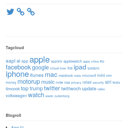
Twitter
Tagcloud
apple
aapl
ai
app
eu
applewatch
appletv
apps
china
ipad
facebook
google
ios
ipadpro
icloud
imac
iphone
mac
itunes
mini
macbook
microsoft
mm
meta
motorup
music
siri
retail
nsa
money
notw
tesla
privacy
security
twitter
top
trump
twittwoch
update
timcook
video
watch
volkswagen
wwdc
zuckerberg
Blogroll
Area 51