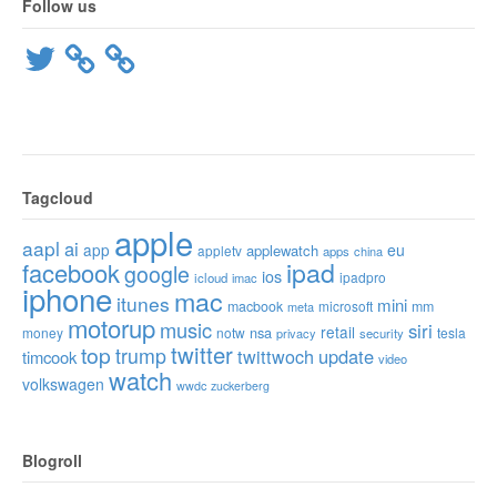
Follow us
Twitter
Tagcloud
apple
aapl
ai
app
eu
applewatch
appletv
apps
china
ipad
facebook
google
ios
ipadpro
icloud
imac
iphone
mac
itunes
mini
macbook
microsoft
mm
meta
motorup
music
siri
retail
nsa
money
notw
tesla
privacy
security
twitter
top
trump
twittwoch
update
timcook
video
watch
volkswagen
wwdc
zuckerberg
Blogroll