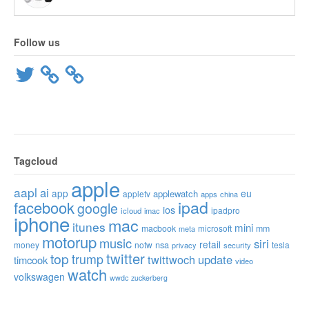
Follow us
Twitter
Tagcloud
apple
aapl
ai
app
eu
applewatch
appletv
apps
china
ipad
facebook
google
ios
ipadpro
icloud
imac
iphone
mac
itunes
mini
macbook
microsoft
mm
meta
motorup
music
siri
retail
nsa
money
notw
tesla
privacy
security
twitter
top
trump
twittwoch
update
timcook
video
watch
volkswagen
wwdc
zuckerberg