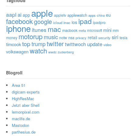
Tagcloud
apple
aapl
ai
app
eu
applewatch
appletv
apps
china
ipad
facebook
google
ios
ipadpro
icloud
imac
iphone
mac
itunes
mini
macbook
microsoft
mm
meta
motorup
music
siri
retail
nsa
money
notw
tesla
privacy
security
twitter
top
trump
twittwoch
update
timcook
video
watch
volkswagen
wwdc
zuckerberg
Blogroll
Area 51
digicam experts
HighResMac
Jetzt aber Shell
lemonpixel.com
maclife.de
Mastodon
parthesius.de