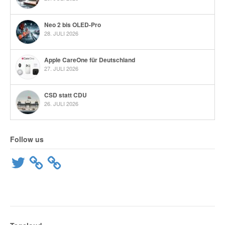
Neo 2 bis OLED-Pro
28. JULI 2026
Apple CareOne für Deutschland
27. JULI 2026
CSD statt CDU
26. JULI 2026
Follow us
Twitter