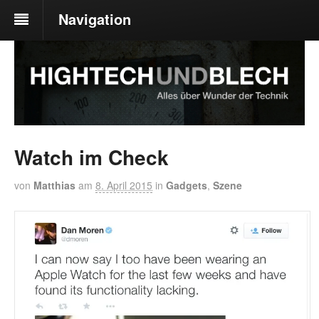
Navigation
Watch im Check
von
Matthias
am
8. April 2015
in
Gadgets
,
Szene