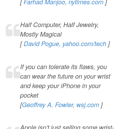
[
Farhad Manjoo, nytimes.com
]
Half Computer, Half Jewelry,
Mostly Magical
[
David Pogue, yahoo.com/tech
]
If you can tolerate its flaws, you
can wear the future on your wrist
and keep your iPhone in your
pocket
[
Geoffrey A. Fowler, wsj.com
]
Apple isn’t just selling some wrist-