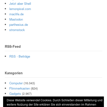
Jetzt aber Shell
lemonpixel.com
maclife.de
Mastodon
parthesius.de
stromstock
RSS-Feed
RSS - Beiträge
Kategorien
Computer
(16.043)
Flimmerkasten
(824)
Gadgets
(2.967)
Hamburg
(11)
Diese Website verwendet Cookies. Durch Schließen dieser Mitteilung und
Motor
(511)
weitere Nutzung der Site erklären Sie sich einverstanden im Rahmen