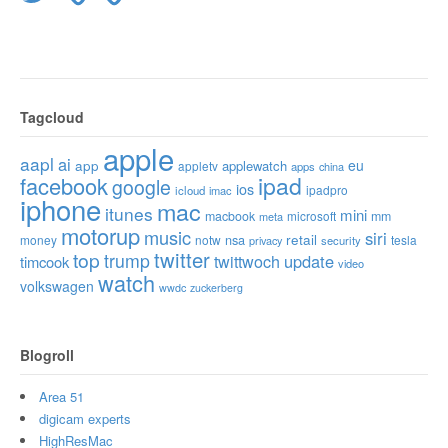
Tagcloud
apple
aapl
ai
app
eu
applewatch
appletv
apps
china
ipad
facebook
google
ios
ipadpro
icloud
imac
iphone
mac
itunes
mini
macbook
microsoft
mm
meta
motorup
music
siri
retail
nsa
money
notw
tesla
privacy
security
twitter
top
trump
twittwoch
update
timcook
video
watch
volkswagen
wwdc
zuckerberg
Blogroll
Area 51
digicam experts
HighResMac