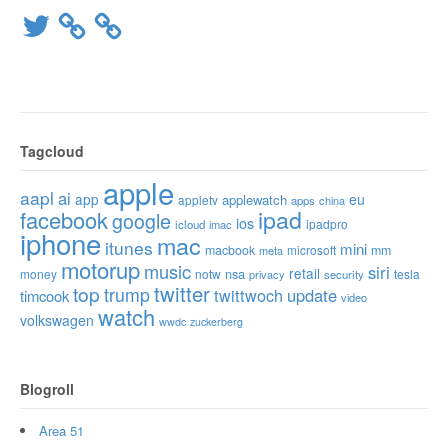
Twitter
Tagcloud
apple
aapl
ai
app
eu
applewatch
appletv
apps
china
ipad
facebook
google
ios
ipadpro
icloud
imac
iphone
mac
itunes
mini
macbook
microsoft
mm
meta
motorup
music
siri
retail
nsa
money
notw
tesla
privacy
security
twitter
top
trump
twittwoch
update
timcook
video
watch
volkswagen
wwdc
zuckerberg
Blogroll
Area 51