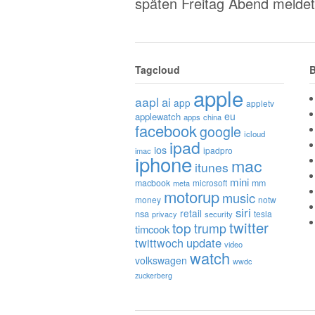
späten Freitag Abend meldet
Tagcloud
B
apple
aapl
ai
app
appletv
eu
applewatch
apps
china
facebook
google
icloud
ipad
ios
ipadpro
imac
iphone
mac
itunes
mini
macbook
microsoft
mm
meta
motorup
music
money
notw
siri
retail
nsa
tesla
privacy
security
twitter
top
trump
timcook
twittwoch
update
video
watch
volkswagen
wwdc
zuckerberg