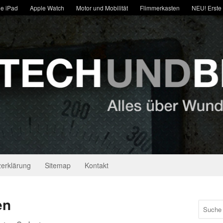
e iPad
Apple Watch
Motor und Mobilität
Flimmerkasten
NEU! Erste
erklärung
Sitemap
Kontakt
en