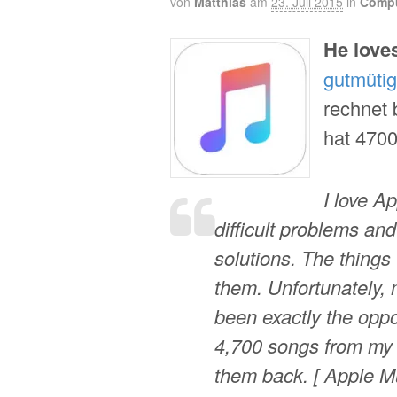
von
Matthias
am
23. Juli 2015
in
Compu
He love
gutmütig
rechnet 
hat 4700
I love A
difficult problems an
solutions. The things
them. Unfortunately,
been exactly the oppo
4,700 songs from my li
them back. [ Apple M