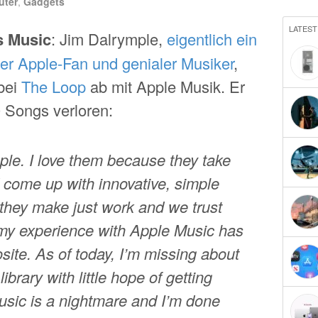
ter
,
Gadgets
LATEST
s Music
: Jim Dalrymple,
eigentlich ein
er Apple-Fan und genialer Musiker
,
bei
The Loop
ab mit Apple Musik. Er
 Songs verloren:
pple. I love them because they take
d come up with innovative, simple
 they make just work and we trust
 my experience with Apple Music has
site. As of today, I’m missing about
brary with little hope of getting
usic is a nightmare and I’m done