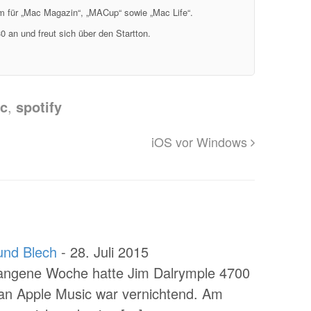
em für „Mac Magazin“, „MACup“ sowie „Mac Life“.
0 an und freut sich über den Startton.
c
,
spotify
iOS vor Windows
und Blech
-
28. Juli 2015
gangene Woche hatte Jim Dalrymple 4700
k an Apple Music war vernichtend. Am