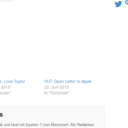
Twitter
e, Love Taylor
VUT: Open Letter to Apple
i 2015
22. Juni 2015
puter"
In "Computer"
s
eak und fand mit System 7 zum Macintosh. Als Redakteur