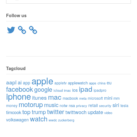
Follow us
Twitter
Tagcloud
apple
aapl
ai
app
eu
applewatch
appletv
apps
china
ipad
facebook
google
ios
ipadpro
icloud
imac
iphone
mac
itunes
mini
macbook
microsoft
mm
meta
motorup
music
siri
retail
nsa
money
notw
tesla
privacy
security
twitter
top
trump
twittwoch
update
timcook
video
watch
volkswagen
wwdc
zuckerberg